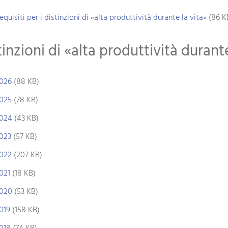
equisiti per i distinzioni di «alta produttività durante la vita»
(86 K
tinzioni di «alta produttività durante
026
(88 KB)
025
(78 KB)
024
(43 KB)
023
(57 KB)
022
(207 KB)
021
(18 KB)
020
(53 KB)
019
(158 KB)