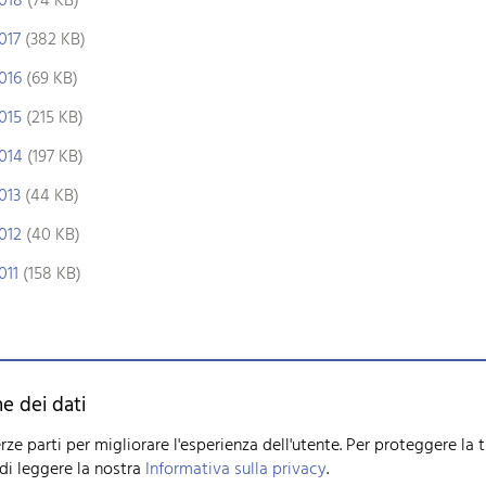
018
(74 KB)
017
(382 KB)
016
(69 KB)
015
(215 KB)
014
(197 KB)
013
(44 KB)
012
(40 KB)
011
(158 KB)
Mappa del sito
Note legali
e dei dati
-
info
szzv.ch
Informativa sulla privacy
Impostazioni dei cookie
rze parti per migliorare l'esperienza dell'utente. Per proteggere la 
 di leggere la nostra
Informativa sulla privacy
.