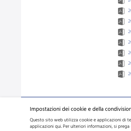
2
2
2
2
2
2
2
2
Federazione svizzera d'allevamento caprino (FSAC)
Impostazioni dei cookie e della condivision
Schützenstrasse 10 - 3052 Zollikofen BE - Tel:
+41 31 388 61 11
« Ai Orari di appertura »
Questo sito web utilizza cookie e applicazioni di te
applicazioni qui.
Per ulteriori informazioni, si prega