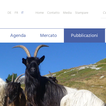
Home
Contatto
Media
Stampare
DE
FR
IT
Agenda
Mercato
Pubblicazioni