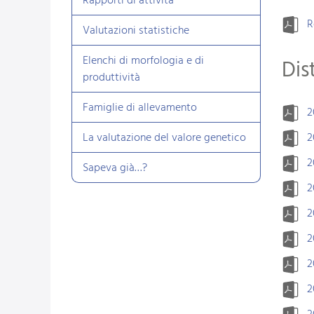
Rapporti di attività
R
Valutazioni statistiche
Elenchi di morfologia e di
Dis
produttività
Famiglie di allevamento
2
La valutazione del valore genetico
2
2
Sapeva già…?
2
2
2
2
2