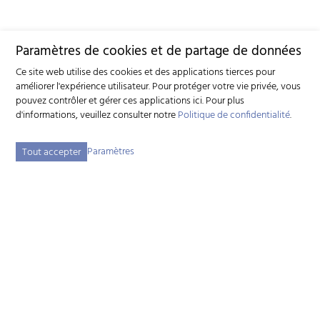
Paramètres de cookies et de partage de données
Ce site web utilise des cookies et des applications tierces pour
améliorer l'expérience utilisateur. Pour protéger votre vie privée, vous
pouvez contrôler et gérer ces applications ici.
Pour plus
d'informations, veuillez consulter notre
Politique de confidentialité
.
Paramètres
Tout accepter
Fédération suisse d'élevage caprin (FSEC)
Schützenstrasse 10 - 3052 Zollikofen BE - Tél:
+41 31 388 61 11
-
info
szzv.ch
« Aux heures d'ouvertures »
Plan du site
Adresse bibliographique
Mentions légales
Déclaration de protection des données
Paramètres des cookies
created by Internetgalerie AG