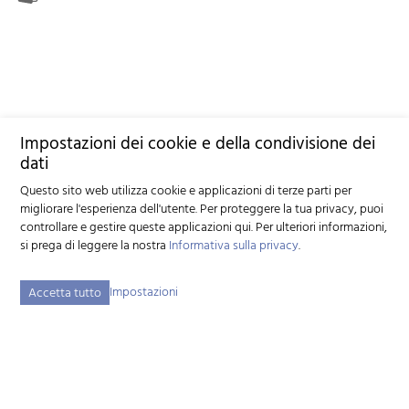
Impostazioni dei cookie e della condivisione dei
dati
Questo sito web utilizza cookie e applicazioni di terze parti per
migliorare l'esperienza dell'utente. Per proteggere la tua privacy, puoi
controllare e gestire queste applicazioni qui.
Per ulteriori informazioni,
si prega di leggere la nostra
Informativa sulla privacy
.
Impostazioni
Accetta tutto
Federazione svizzera d'allevamento caprino (FSAC)
Schützenstrasse 10 - 3052 Zollikofen BE - Tel:
+41 31 388 61 11
-
info
szzv.ch
« Ai Orari di appertura »