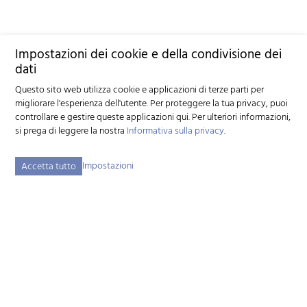
Impostazioni dei cookie e della condivisione dei
dati
Questo sito web utilizza cookie e applicazioni di terze parti per
migliorare l'esperienza dell'utente. Per proteggere la tua privacy, puoi
controllare e gestire queste applicazioni qui.
Per ulteriori informazioni,
si prega di leggere la nostra
Informativa sulla privacy
.
Impostazioni
Accetta tutto
Federazione svizzera d'allevamento caprino (FSAC)
Schützenstrasse 10 - 3052 Zollikofen BE - Tel:
+41 31 388 61 11
-
info
szzv.ch
« Ai Orari di appertura »
Mappa del sito
Note legali
Disclaimer
Informativa sulla privacy
Impostazioni dei cookie
created by Internetgalerie AG