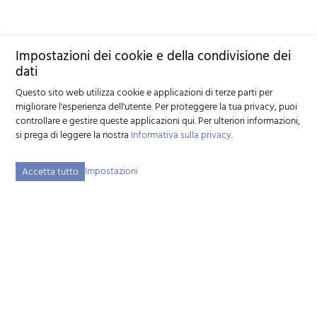
Impostazioni dei cookie e della condivisione dei
dati
Questo sito web utilizza cookie e applicazioni di terze parti per
migliorare l'esperienza dell'utente. Per proteggere la tua privacy, puoi
controllare e gestire queste applicazioni qui.
Per ulteriori informazioni,
si prega di leggere la nostra
Informativa sulla privacy
.
Impostazioni
Accetta tutto
Federazione svizzera d'allevamento caprino (FSAC)
Schützenstrasse 10 - 3052 Zollikofen BE - Tel:
+41 31 388 61 11
-
info
szzv.ch
« Ai Orari di appertura »
Mappa del sito
Note legali
Disclaimer
Informativa sulla privacy
Impostazioni dei cookie
created by Internetgalerie AG