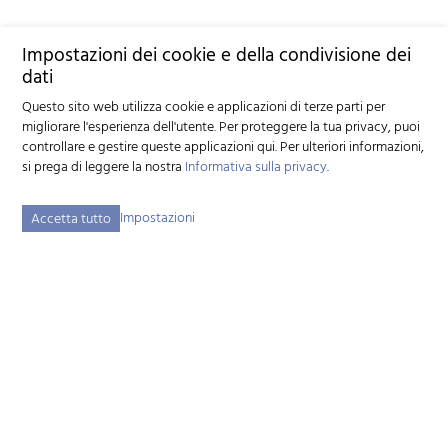
Impostazioni dei cookie e della condivisione dei
dati
Questo sito web utilizza cookie e applicazioni di terze parti per
migliorare l'esperienza dell'utente. Per proteggere la tua privacy, puoi
controllare e gestire queste applicazioni qui.
Per ulteriori informazioni,
si prega di leggere la nostra
Informativa sulla privacy
.
Impostazioni
Accetta tutto
Federazione svizzera d'allevamento caprino (FSAC)
Schützenstrasse 10 - 3052 Zollikofen BE - Tel:
+41 31 388 61 11
-
info
szzv.ch
« Ai Orari di appertura »
Mappa del sito
Note legali
Disclaimer
Informativa sulla privacy
Impostazioni dei cookie
created by Internetgalerie AG