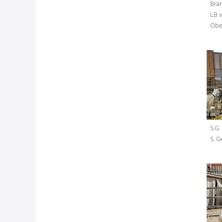
Brä
LB 
Obe
S.G.
S. 