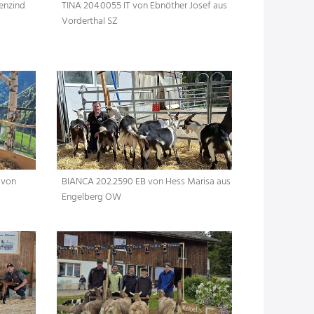
enzind
TINA 204.0055 IT von Ebnöther Josef aus
Vorderthal SZ
 von
BIANCA 202.2590 EB von Hess Marisa aus
Engelberg OW