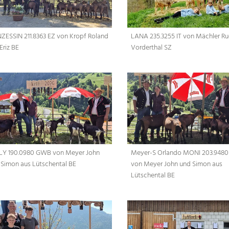
NZESSIN 211.8363 EZ von Kropf Roland
LANA 235.3255 IT von Mächler Ru
Eriz BE
Vorderthal SZ
LY 190.0980 GWB von Meyer John
Meyer-S Orlando MONI 203.948
 Simon aus Lütschental BE
von Meyer John und Simon aus
Lütschental BE