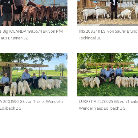
ls Big IOLANDA 198.5674 BR von Pfyl
IRIS 208.2411 LSI von Saurer Bruno
t aus Brunnen SZ
Tschingel BE
A 200.1590 GS von Theiler Wendelin
LUKRETIA 227.6025 GS von Theile
 Edlibach ZG
Wendelin aus Edlibach ZG