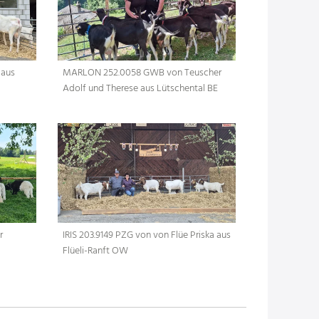
 aus
MARLON 252.0058 GWB von Teuscher
Adolf und Therese aus Lütschental BE
r
IRIS 203.9149 PZG von von Flüe Priska aus
Flüeli-Ranft OW