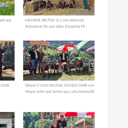
edi aus
HAVANA 189.7565 SLS von Menoud
Antoine et fils aus Sâles (Gruyère) FR
0 GWB
Meyer-S Ursin MILENA 233.0625 GWB von
Meyer John und Simon aus Lütschental BE