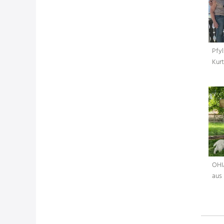
Pfy
Kur
OHI
aus