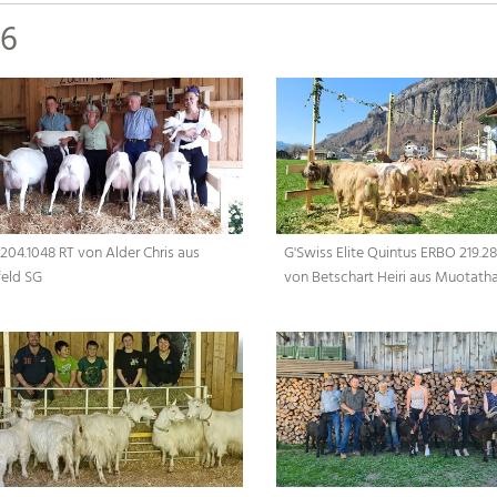
26
204.1048 RT von Alder Chris aus
G'Swiss Elite Quintus ERBO 219.2
feld SG
von Betschart Heiri aus Muotatha