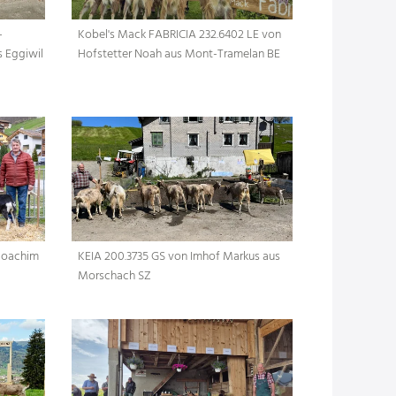
-
Kobel's Mack FABRICIA 232.6402 LE von
 Eggiwil
Hofstetter Noah aus Mont-Tramelan BE
 Joachim
KEIA 200.3735 GS von Imhof Markus aus
Morschach SZ