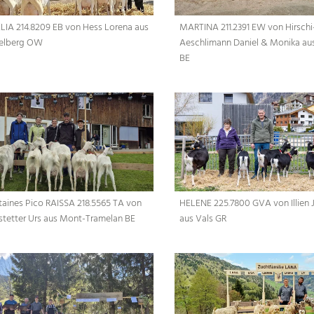
LIA 214.8209 EB von Hess Lorena aus
MARTINA 211.2391 EW von Hirschi
elberg OW
Aeschlimann Daniel & Monika aus
BE
taines Pico RAISSA 218.5565 TA von
HELENE 225.7800 GVA von Illien
stetter Urs aus Mont-Tramelan BE
aus Vals GR