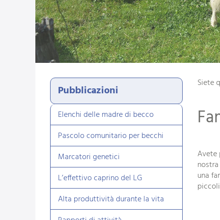
Siete 
Pubblicazioni
Fam
Elenchi delle madre di becco
Pascolo comunitario per becchi
Avete 
Marcatori genetici
nostra
una fa
L’effettivo caprino del LG
piccol
Alta produttività durante la vita