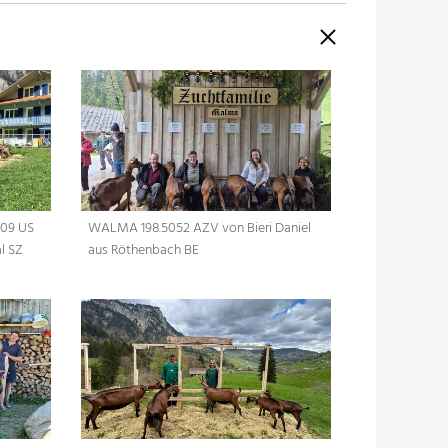
809 US
WALMA 198.5052 AZV von Bieri Daniel
l SZ
aus Röthenbach BE