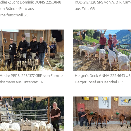
ndles-Zucht Dominik DORIS 225.0848
RÖD 212.1328 SRS von A. & R. Cam
von Brändle Reto aus
aus Zillis GR
rhelfenschwil SG
 Andre PEPSI 228.1377 GRP von Familie
Herger's Derik ANNA 225.4643 US
Geissmann aus Untervaz GR
Herger Josef aus Isenthal UR