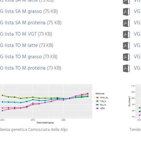
G lista SA M latte
(75 KB)
VG 
G lista SA M grasso
(75 KB)
VG 
G lista SA M proteina
(75 KB)
VG 
G lista TO M VGT
(73 KB)
VG 
G lista TO M latte
(73 KB)
VG 
G lista TO M grasso
(73 KB)
VG 
G lista TO M proteina
(73 KB)
VG 
denza genetica Camosciata delle Alpi
Tende