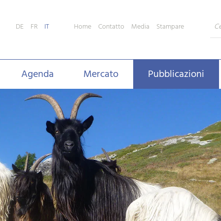
Home
Contatto
Media
Stampare
DE
FR
IT
Agenda
Mercato
Pubblicazioni