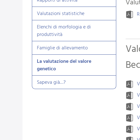
Rapporti di attività
Valu
Valutazioni statistiche
R
Elenchi di morfologia e di
produttività
Val
Famiglie di allevamento
La valutazione del valore
Bec
genetico
Sapeva già…?
V
V
V
V
V