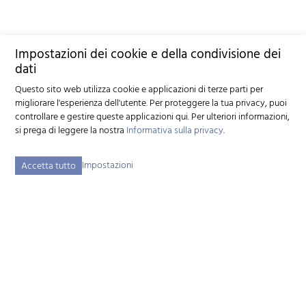
Impostazioni dei cookie e della condivisione dei
dati
Questo sito web utilizza cookie e applicazioni di terze parti per
migliorare l'esperienza dell'utente. Per proteggere la tua privacy, puoi
controllare e gestire queste applicazioni qui.
Per ulteriori informazioni,
si prega di leggere la nostra
Informativa sulla privacy
.
Impostazioni
Accetta tutto
Federazione svizzera d'allevamento caprino (FSAC)
Schützenstrasse 10 - 3052 Zollikofen BE - Tel:
+41 31 388 61 11
-
info
szzv.ch
« Ai Orari di appertura »
Mappa del sito
Note legali
Disclaimer
Informativa sulla privacy
Impostazioni dei cookie
created by Internetgalerie AG