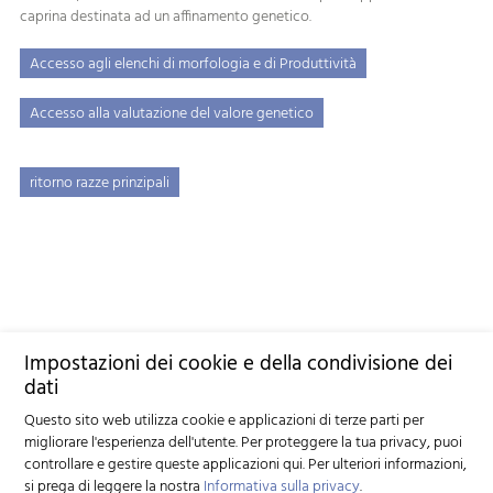
caprina destinata ad un affinamento genetico.
Accesso agli elenchi di morfologia e di Produttività
Accesso alla valutazione del valore genetico
ritorno razze prinzipali
Impostazioni dei cookie e della condivisione dei
dati
Questo sito web utilizza cookie e applicazioni di terze parti per
migliorare l'esperienza dell'utente. Per proteggere la tua privacy, puoi
controllare e gestire queste applicazioni qui.
Per ulteriori informazioni,
si prega di leggere la nostra
Informativa sulla privacy
.