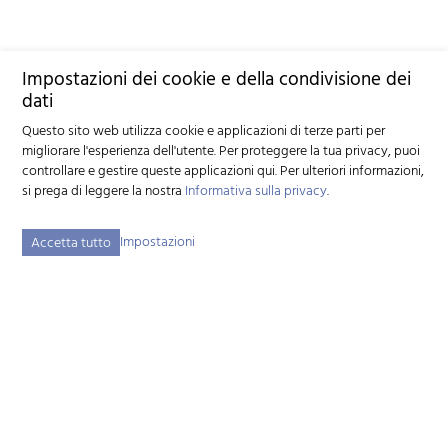
Impostazioni dei cookie e della condivisione dei
dati
Questo sito web utilizza cookie e applicazioni di terze parti per
migliorare l'esperienza dell'utente. Per proteggere la tua privacy, puoi
controllare e gestire queste applicazioni qui.
Per ulteriori informazioni,
si prega di leggere la nostra
Informativa sulla privacy
.
Impostazioni
Accetta tutto
Schweizerischer Ziegenzuchtverband (SZZV)
Schützenstrasse 10 – 3052 Zollikofen BE – Tel.
+41 31 388 61 11
–
info
szzv.ch
« Zu den Öffnungszeiten »
Mappa del sito
Note legali
Disclaimer
Informativa sulla privacy
Impostazioni dei cookie
created by Internetgalerie AG