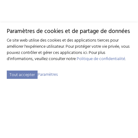
Paramètres de cookies et de partage de données
Ce site web utilise des cookies et des applications tierces pour
améliorer l'expérience utilisateur. Pour protéger votre vie privée, vous
pouvez contrôler et gérer ces applications ici.
Pour plus
d'informations, veuillez consulter notre
Politique de confidentialité
.
Paramètres
Tout accepter
Fédération suisse d'élevage caprin (FSEC)
Schützenstrasse 10 - 3052 Zollikofen BE - Tél:
+41 31 388 61 11
-
info
szzv.ch
« Aux heures d'ouvertures »
Plan du site
Adresse bibliographique
Mentions légales
Déclaration de protection des données
Paramètres des cookies
created by Internetgalerie AG