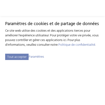
Paramètres de cookies et de partage de données
Ce site web utilise des cookies et des applications tierces pour
améliorer l'expérience utilisateur. Pour protéger votre vie privée, vous
pouvez contrôler et gérer ces applications ici.
Pour plus
d'informations, veuillez consulter notre
Politique de confidentialité
.
Paramètres
Tout accepter
Fédération suisse d'élevage caprin (FSEC)
Schützenstrasse 10 - 3052 Zollikofen BE - Tél:
+41 31 388 61 11
-
info
szzv.ch
« Aux heures d'ouvertures »
Plan du site
Adresse bibliographique
Mentions légales
Déclaration de protection des données
Paramètres des cookies
created by Internetgalerie AG