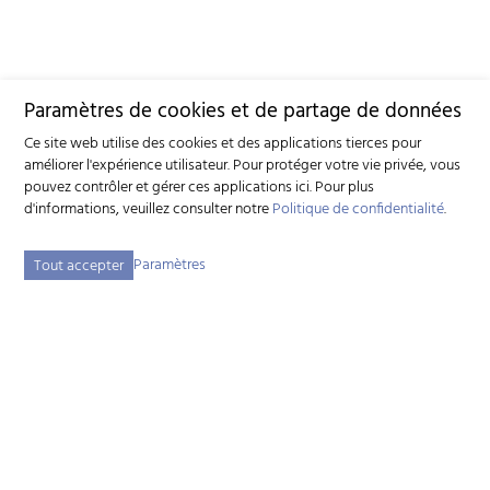
Paramètres de cookies et de partage de données
Ce site web utilise des cookies et des applications tierces pour
améliorer l'expérience utilisateur. Pour protéger votre vie privée, vous
pouvez contrôler et gérer ces applications ici.
Pour plus
d'informations, veuillez consulter notre
Politique de confidentialité
.
Paramètres
Tout accepter
Fédération suisse d'élevage caprin (FSEC)
Schützenstrasse 10 - 3052 Zollikofen BE - Tél:
+41 31 388 61 11
-
info
szzv.ch
« Aux heures d'ouvertures »
Plan du site
Adresse bibliographique
Mentions légales
Déclaration de protection des données
Paramètres des cookies
created by Internetgalerie AG