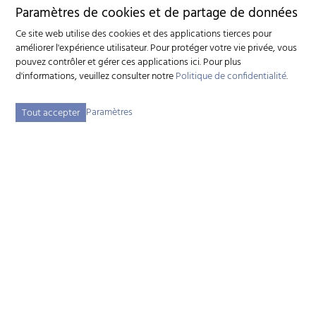
Paramètres de cookies et de partage de données
Ce site web utilise des cookies et des applications tierces pour
améliorer l'expérience utilisateur. Pour protéger votre vie privée, vous
pouvez contrôler et gérer ces applications ici.
Pour plus
d'informations, veuillez consulter notre
Politique de confidentialité
.
Paramètres
Tout accepter
Fédération suisse d'élevage caprin (FSEC)
Schützenstrasse 10 - 3052 Zollikofen BE - Tél:
+41 31 388 61 11
-
info
szzv.ch
« Aux heures d'ouvertures »
Plan du site
Adresse bibliographique
Mentions légales
Déclaration de protection des données
Paramètres des cookies
created by Internetgalerie AG