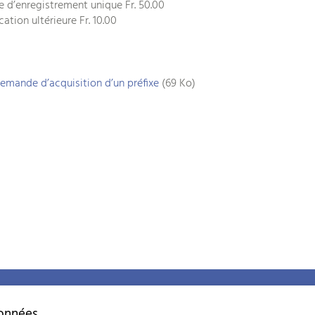
e d’enregistrement unique Fr. 50.00
ation ultérieure Fr. 10.00
emande d’acquisition d’un préfixe
(69 Ko)
Plan du site
Adresse bibliog
-
info
szzv.ch
Mentions légales
données