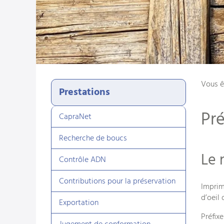
Vous ê
Prestations
Pré
CapraNet
Recherche de boucs
Le 
Contrôle ADN
Contributions pour la préservation
Imprim
d’oeil
Exportation
Préfix