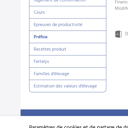
Jugement de conformation
Financ
Modific
Cours
Epreuves de productivité
D
Préfixe
Recettes produit
Fertalys
Familles d'élevage
Estimation des valeurs d'élevage
Fédération suisse d'élevage caprin (FSEC)
Schützenstrasse 10 - 3052 Zollikofen BE - Tél:
+41 31 388 61 11
Paramètres de cookies et de partage de 