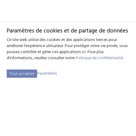
Paramètres de cookies et de partage de données
Ce site web utilise des cookies et des applications tierces pour
améliorer l'expérience utilisateur. Pour protéger votre vie privée, vous
pouvez contrôler et gérer ces applications ici.
Pour plus
d'informations, veuillez consulter notre
Politique de confidentialité
.
Paramètres
Tout accepter
Fédération suisse d'élevage caprin (FSEC)
Schützenstrasse 10 - 3052 Zollikofen BE - Tél:
+41 31 388 61 11
-
info
szzv.ch
« Aux heures d'ouvertures »
Plan du site
Adresse bibliographique
Mentions légales
Déclaration de protection des données
Paramètres des cookies
created by Internetgalerie AG