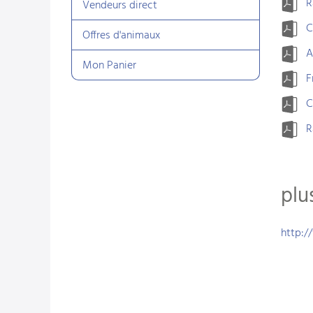
R
Vendeurs direct
C
Offres d'animaux
A
Mon Panier
F
C
R
plu
http:/