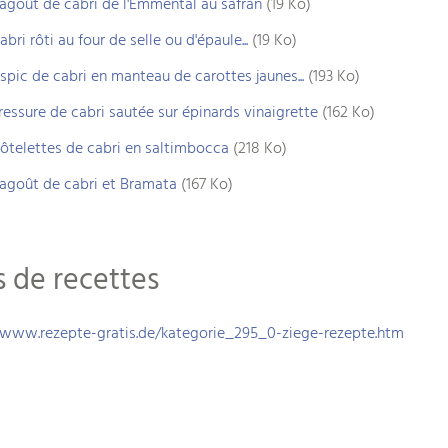
agoût de cabri de l'Emmental au safran
(19 Ko)
abri rôti au four de selle ou d'épaule...
(19 Ko)
spic de cabri en manteau de carottes jaunes...
(193 Ko)
ressure de cabri sautée sur épinards vinaigrette
(162 Ko)
ôtelettes de cabri en saltimbocca
(218 Ko)
agoût de cabri et Bramata
(167 Ko)
s de recettes
/www.rezepte-gratis.de/kategorie_295_0-ziege-rezepte.htm