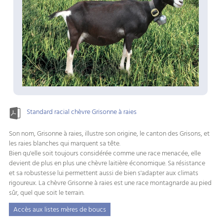
Standard racial chèvre Grisonne à raies
Son nom, Grisonne à raies, illustre son origine, le canton des Grisons, et
les raies blanches qui marquent sa tête.
Bien qu'elle soit toujours considérée comme une race menacée, elle
devient de plus en plus une chèvre laitière économique. Sa résistance
et sa robustesse lui permettent aussi de bien s'adapter aux climats
rigoureux. La chèvre Grisonne à raies est une race montagnarde au pied
sûr, quel que soit le terrain.
Accès aux listes mères de boucs