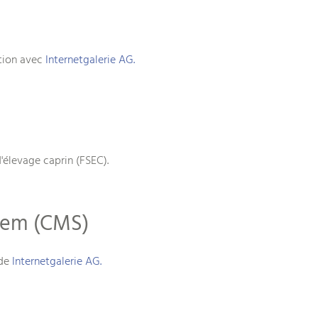
ation avec
Internetgalerie AG.
'élevage caprin (FSEC).
tem (CMS)
 de
Internetgalerie AG.