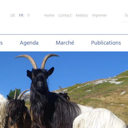
Home
Contact
Médias
Imprimer
DE
FR
IT
s
Agenda
Marché
Publications