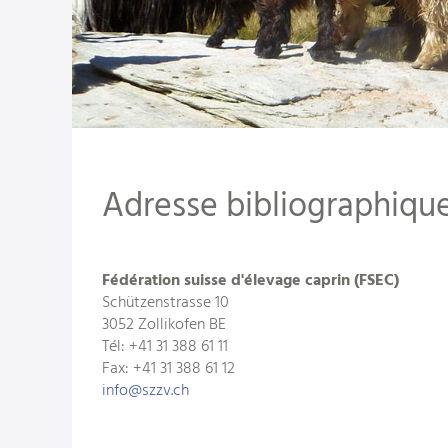
Adresse bibliographiqu
Fédération suisse d'élevage caprin (FSEC)
Schützenstrasse 10
3052 Zollikofen BE
Tél: +41 31 388 61 11
Fax: +41 31 388 61 12
info
szzv.ch