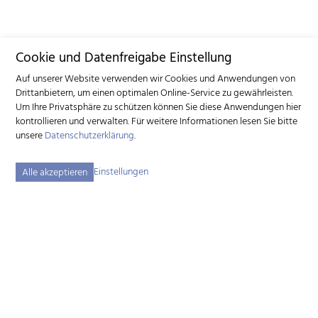
Cookie und Datenfreigabe Einstellung
Auf unserer Website verwenden wir Cookies und Anwendungen von
Drittanbietern, um einen optimalen Online-Service zu gewährleisten.
Um Ihre Privatsphäre zu schützen können Sie diese Anwendungen hier
kontrollieren und verwalten.
Für weitere Informationen lesen Sie bitte
unsere
Datenschutzerklärung
.
Einstellungen
Alle akzeptieren
Schweizerischer Ziegenzuchtverband (SZZV)
Schützenstrasse 10 – 3052 Zollikofen BE – Tel.
+41 31 388 61 11
–
info
szzv.ch
« Zu den Öffnungszeiten »
Sitemap
Impressum
Disclaimer
Datenschutzerklärung
Cookie-Einstellungen
created by Internetgalerie AG