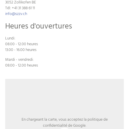
3052 Zollikofen BE
Tél: +41 31 388 61 11
info
szzv.ch
Heures d'ouvertures
Lundi:
08.00 - 12.00 heures
13.00 - 16.00 heures
Mardi - vendredi:
08.00 - 12.00 heures
En chargeant la carte, vous acceptez la politique de
confidentialité de Google.