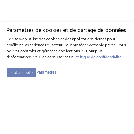
Paramètres de cookies et de partage de données
Ce site web utilise des cookies et des applications tierces pour
améliorer l'expérience utilisateur. Pour protéger votre vie privée, vous
pouvez contrôler et gérer ces applications ici.
Pour plus
d'informations, veuillez consulter notre
Politique de confidentialité
.
Paramètres
Tout accepter
Fédération suisse d'élevage caprin (FSEC)
Schützenstrasse 10 - 3052 Zollikofen BE - Tél:
+41 31 388 61 11
-
info
szzv.ch
« Aux heures d'ouvertures »
Plan du site
Adresse bibliographique
Mentions légales
Déclaration de protection des données
Paramètres des cookies
created by Internetgalerie AG