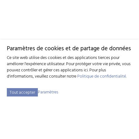
Paramètres de cookies et de partage de données
Ce site web utilise des cookies et des applications tierces pour
améliorer l'expérience utilisateur. Pour protéger votre vie privée, vous
pouvez contrôler et gérer ces applications ici.
Pour plus
d'informations, veuillez consulter notre
Politique de confidentialité
.
Paramètres
Tout accepter
Fédération suisse d'élevage caprin (FSEC)
Schützenstrasse 10 - 3052 Zollikofen BE - Tél:
+41 31 388 61 11
-
info
szzv.ch
« Aux heures d'ouvertures »
Plan du site
Adresse bibliographique
Mentions légales