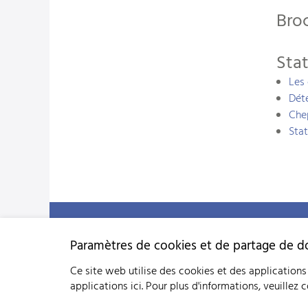
Bro
Stat
Les 
Déte
Chep
Stat
Fédération suisse d'élevage caprin (FSEC)
Schützenstrasse 10 - 3052 Zollikofen BE - Tél:
+41 31 388 61 11
Paramètres de cookies et de partage de 
« Aux heures d'ouvertures »
Ce site web utilise des cookies et des applications 
applications ici.
Pour plus d'informations, veuillez 