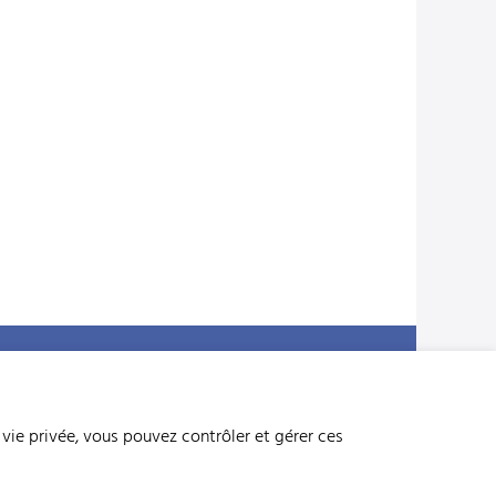
raphique
Suisse. Naturellement.
s données
 vie privée, vous pouvez contrôler et gérer ces