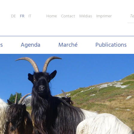
Home
Contact
Médias
Imprimer
DE
FR
IT
s
Agenda
Marché
Publications