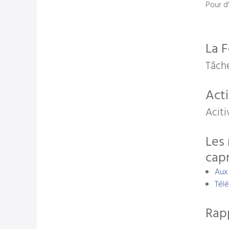
Pour d
La F
Tâche
Acti
Aciti
Les 
capr
Aux
Télé
Rapp