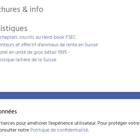
chures & info
istiques
cheptels inscrits au Herd-book FSEC
nteurs et effectif d'animaux de rente en Suisse
tel en unité de gros bétail 1995 -
istique laitière de la Suisse
Plan du site
Adresse bibliog
-
info
szzv.ch
Mentions légales
données
Déclaration de protection de
Paramètres des cookies
tierces pour améliorer l'expérience utilisateur. Pour protéger votre
consulter notre
Politique de confidentialité
.
created by Internetgalerie AG