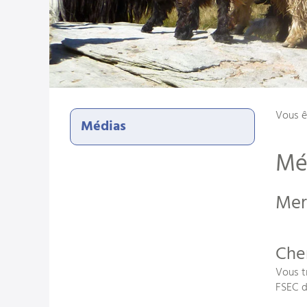
Vous ê
Médias
Mé
Mer
Che
Vous t
FSEC d