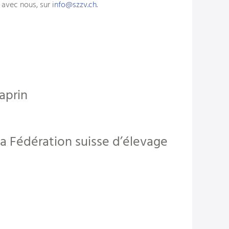
t avec nous, sur
info
szzv.ch
.
aprin
la Fédération suisse d’élevage