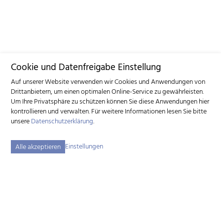
Cookie und Datenfreigabe Einstellung
Auf unserer Website verwenden wir Cookies und Anwendungen von
Drittanbietern, um einen optimalen Online-Service zu gewährleisten.
Um Ihre Privatsphäre zu schützen können Sie diese Anwendungen hier
kontrollieren und verwalten.
Für weitere Informationen lesen Sie bitte
unsere
Datenschutzerklärung
.
Einstellungen
Alle akzeptieren
Schweizerischer Ziegenzuchtverband (SZZV)
Schützenstrasse 10 – 3052 Zollikofen BE – Tel.
+41 31 388 61 11
–
info
szzv.ch
« Zu den Öffnungszeiten »
Sitemap
Impressum
Disclaimer
Datenschutzerklärung