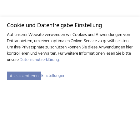
Cookie und Datenfreigabe Einstellung
Auf unserer Website verwenden wir Cookies und Anwendungen von
Drittanbietern, um einen optimalen Online-Service zu gewährleisten.
Um Ihre Privatsphäre zu schützen können Sie diese Anwendungen hier
kontrollieren und verwalten.
Für weitere Informationen lesen Sie bitte
unsere
Datenschutzerklärung
.
Einstellungen
Alle akzeptieren
Schweizerischer Ziegenzuchtverband (SZZV)
Schützenstrasse 10 – 3052 Zollikofen BE – Tel.
+41 31 388 61 11
–
info
szzv.ch
« Zu den Öffnungszeiten »
Sitemap
Impressum
Disclaimer
Datenschutzerklärung
Cookie-Einstellungen
created by Internetgalerie AG