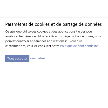
Paramètres de cookies et de partage de données
Ce site web utilise des cookies et des applications tierces pour
améliorer l'expérience utilisateur. Pour protéger votre vie privée, vous
pouvez contrôler et gérer ces applications ici.
Pour plus
d'informations, veuillez consulter notre
Politique de confidentialité
.
Paramètres
Tout accepter
Schweizerischer Ziegenzuchtverband (SZZV)
Schützenstrasse 10 – 3052 Zollikofen BE – Tel.
+41 31 388 61 11
–
info
szzv.ch
« Zu den Öffnungszeiten »
Plan du site
Adresse bibliographique
Mentions légales
Déclaration de protection des données
Paramètres des cookies
created by Internetgalerie AG