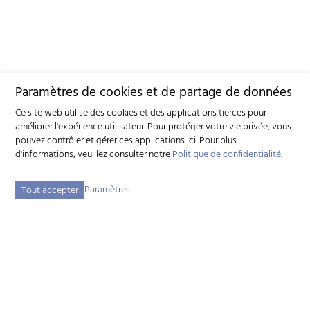
Paramètres de cookies et de partage de données
Ce site web utilise des cookies et des applications tierces pour
améliorer l'expérience utilisateur. Pour protéger votre vie privée, vous
pouvez contrôler et gérer ces applications ici.
Pour plus
d'informations, veuillez consulter notre
Politique de confidentialité
.
Paramètres
Tout accepter
Fédération suisse d'élevage caprin (FSEC)
Schützenstrasse 10 - 3052 Zollikofen BE - Tél:
+41 31 388 61 11
-
info
szzv.ch
« Aux heures d'ouvertures »
Plan du site
Adresse bibliographique
Mentions légales
Déclaration de protection des données
Paramètres des cookies