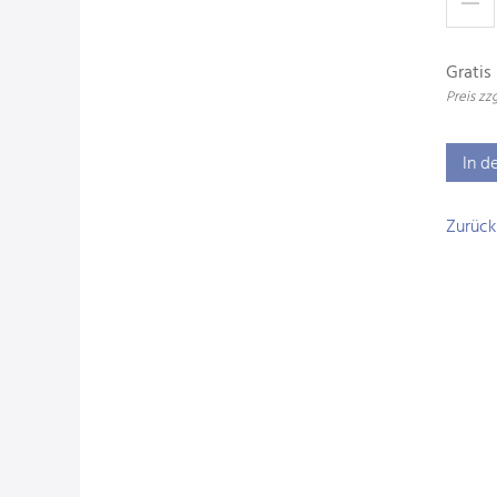
Gratis
Preis z
In d
Zurück