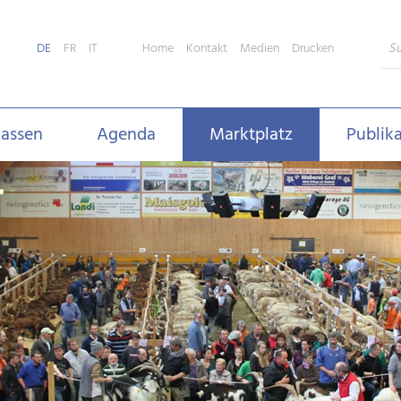
Home
Kontakt
Medien
Drucken
DE
FR
IT
assen
Agenda
Marktplatz
Publik