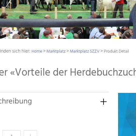
inden sich hier:
>
>
>
Home
Marktplatz
Marktplatz SZZV
Produkt Detail
er «Vorteile der Herdebuchzuc
chreibung
l