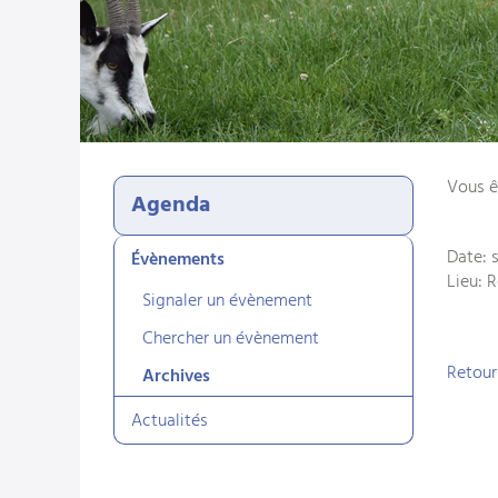
Vous ê
Agenda
Date: 
Évènements
Lieu: 
Signaler un évènement
Chercher un évènement
Retour
Archives
Actualités