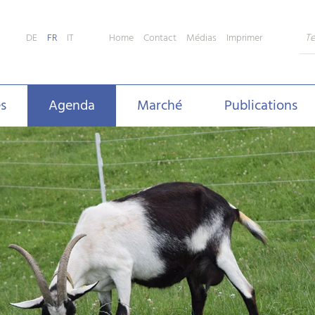
Home
Contact
Médias
Imprimer
DE
FR
IT
s
Agenda
Marché
Publications