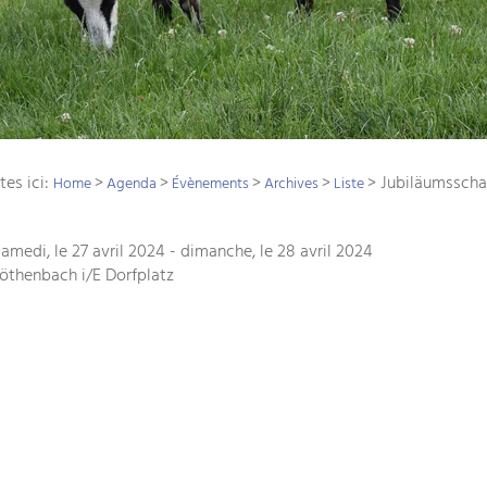
tes ici:
>
>
>
>
>
Jubiläumsscha
Home
Agenda
Évènements
Archives
Liste
samedi, le 27 avril 2024 - dimanche, le 28 avril 2024
Röthenbach i/E Dorfplatz