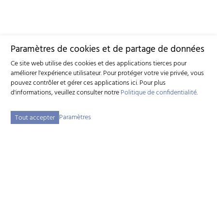
Paramètres de cookies et de partage de données
Ce site web utilise des cookies et des applications tierces pour
améliorer l'expérience utilisateur. Pour protéger votre vie privée, vous
pouvez contrôler et gérer ces applications ici.
Pour plus
d'informations, veuillez consulter notre
Politique de confidentialité
.
Paramètres
Tout accepter
Fédération suisse d'élevage caprin (FSEC)
Schützenstrasse 10 - 3052 Zollikofen BE - Tél:
+41 31 388 61 11
-
info
szzv.ch
« Aux heures d'ouvertures »
Plan du site
Adresse bibliographique
Mentions légales
Déclaration de protection des données
Paramètres des cookies
created by Internetgalerie AG