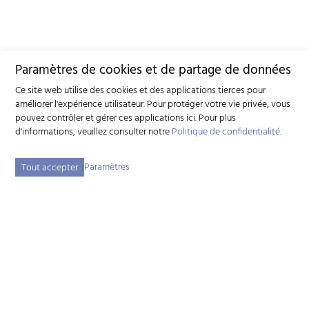
Paramètres de cookies et de partage de données
Ce site web utilise des cookies et des applications tierces pour
améliorer l'expérience utilisateur. Pour protéger votre vie privée, vous
pouvez contrôler et gérer ces applications ici.
Pour plus
d'informations, veuillez consulter notre
Politique de confidentialité
.
Paramètres
Tout accepter
Fédération suisse d'élevage caprin (FSEC)
Schützenstrasse 10 - 3052 Zollikofen BE - Tél:
+41 31 388 61 11
-
info
szzv.ch
« Aux heures d'ouvertures »
Plan du site
Adresse bibliographique
Mentions légales
Déclaration de protection des données
Paramètres des cookies
created by Internetgalerie AG