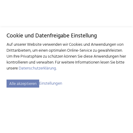
Cookie und Datenfreigabe Einstellung
Auf unserer Website verwenden wir Cookies und Anwendungen von
Drittanbietern, um einen optimalen Online-Service zu gewährleisten.
Um Ihre Privatsphäre zu schützen können Sie diese Anwendungen hier
kontrollieren und verwalten.
Für weitere Informationen lesen Sie bitte
unsere
Datenschutzerklärung
.
Einstellungen
Alle akzeptieren
Schweizerischer Ziegenzuchtverband (SZZV)
Schützenstrasse 10 – 3052 Zollikofen BE – Tel.
+41 31 388 61 11
–
info
szzv.ch
« Zu den Öffnungszeiten »
Sitemap
Impressum
Disclaimer
Datenschutzerklärung
Cookie-Einstellungen