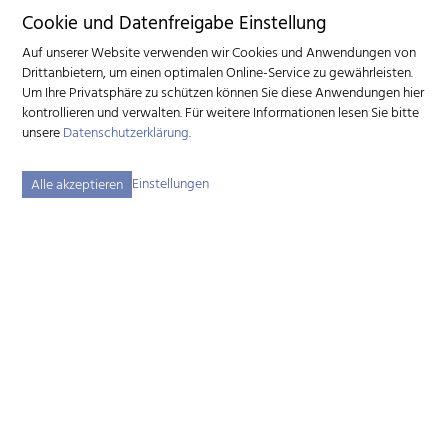
Cookie und Datenfreigabe Einstellung
Auf unserer Website verwenden wir Cookies und Anwendungen von
Drittanbietern, um einen optimalen Online-Service zu gewährleisten.
Um Ihre Privatsphäre zu schützen können Sie diese Anwendungen hier
kontrollieren und verwalten.
Für weitere Informationen lesen Sie bitte
unsere
Datenschutzerklärung
.
Einstellungen
Alle akzeptieren
Schweizerischer Ziegenzuchtverband (SZZV)
Schützenstrasse 10 – 3052 Zollikofen BE – Tel.
+41 31 388 61 11
–
info
szzv.ch
« Zu den Öffnungszeiten »
Sitemap
Impressum
Disclaimer
Datenschutzerklärung
Cookie-Einstellungen
created by Internetgalerie AG