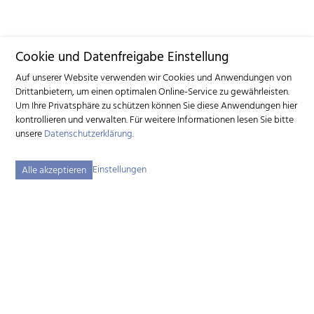
Cookie und Datenfreigabe Einstellung
Auf unserer Website verwenden wir Cookies und Anwendungen von
Drittanbietern, um einen optimalen Online-Service zu gewährleisten.
Um Ihre Privatsphäre zu schützen können Sie diese Anwendungen hier
kontrollieren und verwalten.
Für weitere Informationen lesen Sie bitte
unsere
Datenschutzerklärung
.
Einstellungen
Alle akzeptieren
Schweizerischer Ziegenzuchtverband (SZZV)
Schützenstrasse 10 – 3052 Zollikofen BE – Tel.
+41 31 388 61 11
–
info
szzv.ch
« Zu den Öffnungszeiten »
Sitemap
Impressum
Disclaimer
Datenschutzerklärung
Cookie-Einstellungen
created by Internetgalerie AG