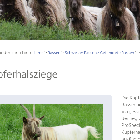
inden sich hier:
>
>
>
Home
Rassen
Schweizer Rassen / Gefährdete Rassen
pferhalsziege
Die Kupf
Rassenbe
Vergesse
den regi
ProSpeci
Kupferha
ausfindig