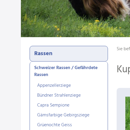
Sie bef
Rassen
Ku
Schweizer Rassen / Gefährdete
Rassen
Appenzellerziege
Bündner Strahlenziege
Capra Sempione
Gämsfarbige Gebirgsziege
Grüenochte Geiss