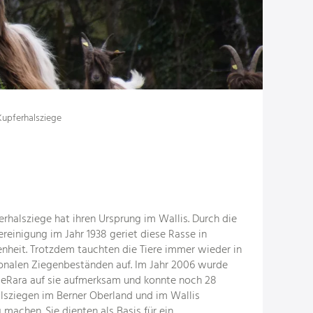
Kupferhalsziege
erhalsziege hat ihren Ursprung im Wallis. Durch die
reinigung im Jahr 1938 geriet diese Rasse in
nheit. Trotzdem tauchten die Tiere immer wieder in
onalen Ziegenbeständen auf. Im Jahr 2006 wurde
eRara auf sie aufmerksam und konnte noch 28
lsziegen im Berner Oberland und im Wallis
 machen. Sie dienten als Basis für ein