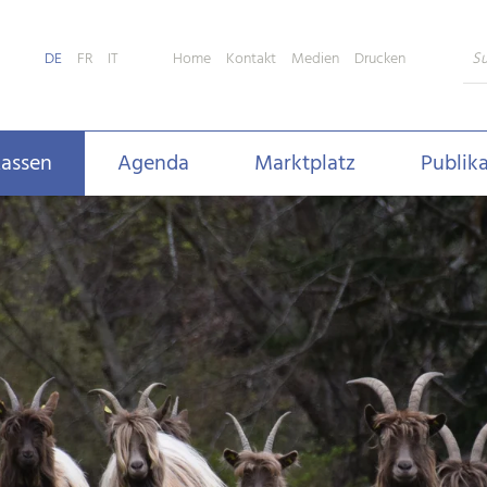
Home
Kontakt
Medien
Drucken
DE
FR
IT
assen
Agenda
Marktplatz
Publik