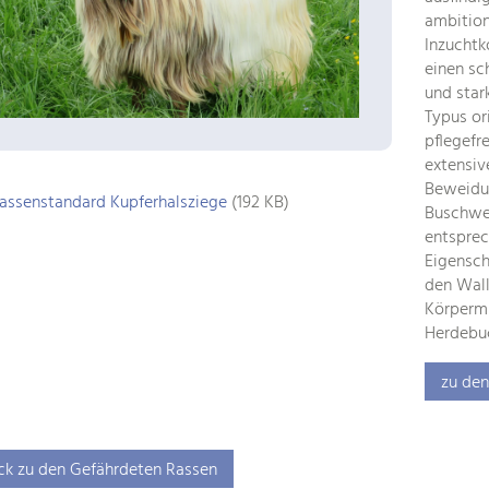
ambition
Inzuchtk
einen sc
und star
Typus or
pflegefr
extensiv
Beweidun
assenstandard Kupferhalsziege
(192 KB)
Buschwer
entsprec
Eigensch
den Wall
Körpermi
Herdebu
zu den
ck zu den Gefährdeten Rassen