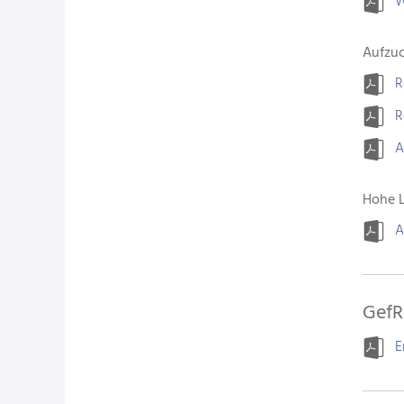
W
Aufzuc
R
R
A
Hohe 
A
GefR
E