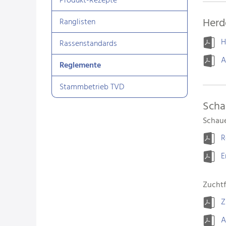
Produkt-Rezepte
Herd
Ranglisten
H
Rassenstandards
A
Reglemente
Stammbetrieb TVD
Scha
Schaue
R
E
Zuchtf
Z
A