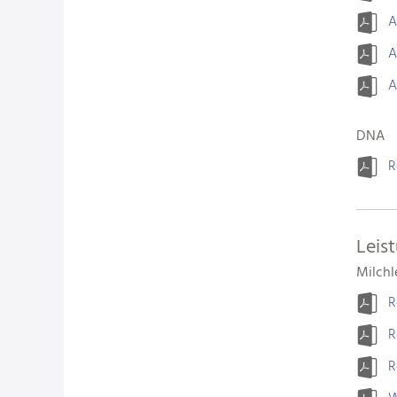
A
A
A
DNA
R
Leis
Milch
R
R
R