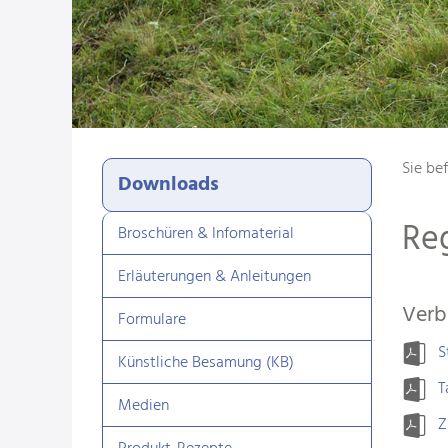
Sie bef
Downloads
Re
Broschüren & Infomaterial
Erläuterungen & Anleitungen
Verb
Formulare
S
Künstliche Besamung (KB)
T
Medien
Z