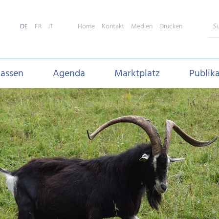
Home
Kontakt
Medien
Drucken
DE
FR
IT
assen
Agenda
Marktplatz
Publik