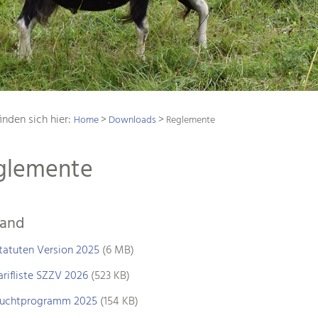
inden sich hier:
>
>
Home
Downloads
Reglemente
glemente
and
tatuten Version 2025
(6 MB)
arifliste SZZV 2026
(523 KB)
uchtprogramm 2025
(154 KB)