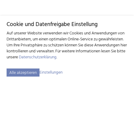
Cookie und Datenfreigabe Einstellung
Auf unserer Website verwenden wir Cookies und Anwendungen von
Drittanbietern, um einen optimalen Online-Service zu gewährleisten.
Um Ihre Privatsphäre zu schützen können Sie diese Anwendungen hier
kontrollieren und verwalten.
Für weitere Informationen lesen Sie bitte
unsere
Datenschutzerklärung
.
Einstellungen
Alle akzeptieren
Schweizerischer Ziegenzuchtverband (SZZV)
Schützenstrasse 10 – 3052 Zollikofen BE – Tel.
+41 31 388 61 11
–
info
szzv.ch
« Zu den Öffnungszeiten »
Sitemap
Impressum
Disclaimer
Datenschutzerklärung
Cookie-Einstellungen
created by Internetgalerie AG