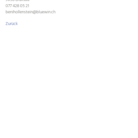
077 428 05 21
benihollenstein@bluewin.ch
Zurück