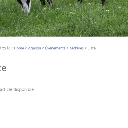
tes ici:
>
>
>
>
Home
Agenda
Évènements
Archives
Liste
te
article disponible