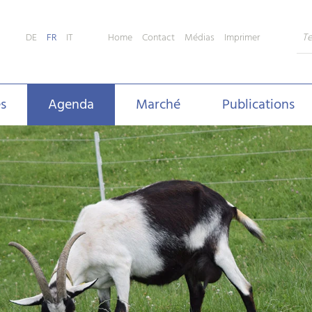
Home
Contact
Médias
Imprimer
DE
FR
IT
s
Agenda
Marché
Publications