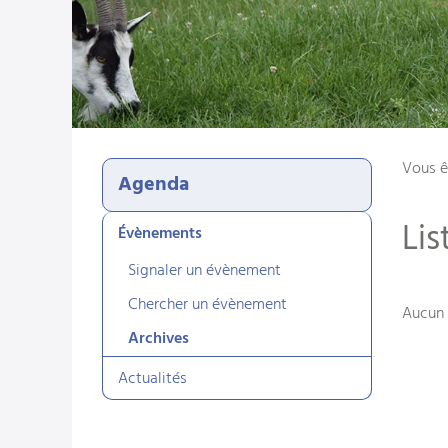
Vous ê
Agenda
Lis
Évènements
Signaler un évènement
Chercher un évènement
Aucun 
Archives
Actualités