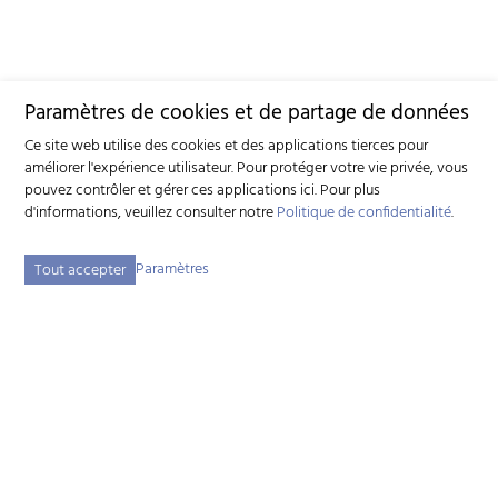
Paramètres de cookies et de partage de données
Ce site web utilise des cookies et des applications tierces pour
améliorer l'expérience utilisateur. Pour protéger votre vie privée, vous
pouvez contrôler et gérer ces applications ici.
Pour plus
d'informations, veuillez consulter notre
Politique de confidentialité
.
Paramètres
Tout accepter
Fédération suisse d'élevage caprin (FSEC)
Schützenstrasse 10 - 3052 Zollikofen BE - Tél:
+41 31 388 61 11
-
info
szzv.ch
« Aux heures d'ouvertures »
Plan du site
Adresse bibliographique
Mentions légales
Déclaration de protection des données
Paramètres des cookies
created by Internetgalerie AG