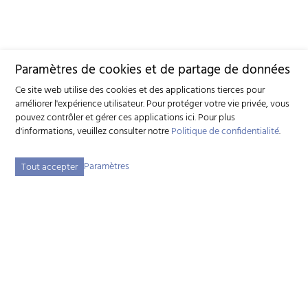
Paramètres de cookies et de partage de données
Ce site web utilise des cookies et des applications tierces pour
améliorer l'expérience utilisateur. Pour protéger votre vie privée, vous
pouvez contrôler et gérer ces applications ici.
Pour plus
d'informations, veuillez consulter notre
Politique de confidentialité
.
Paramètres
Tout accepter
Fédération suisse d'élevage caprin (FSEC)
Schützenstrasse 10 - 3052 Zollikofen BE - Tél:
+41 31 388 61 11
-
info
szzv.ch
« Aux heures d'ouvertures »
Plan du site
Adresse bibliographique
Mentions légales
Déclaration de protection des données
Paramètres des cookies
created by Internetgalerie AG